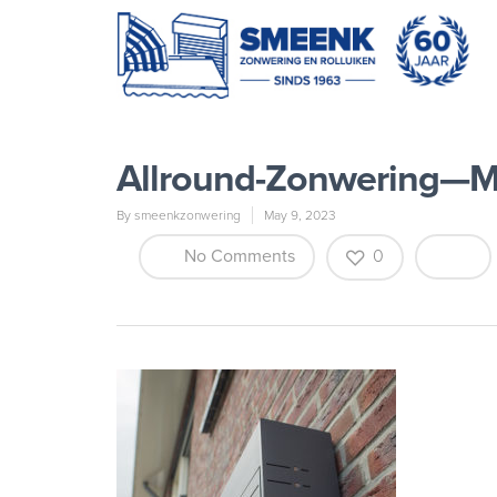
Allround-Zonwering—M
By
smeenkzonwering
May 9, 2023
No Comments
0