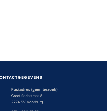
ONTACTGEGEVENS
Postadres (geen bezoek)
Graaf florisstraat 6
2274 SV Voorburg