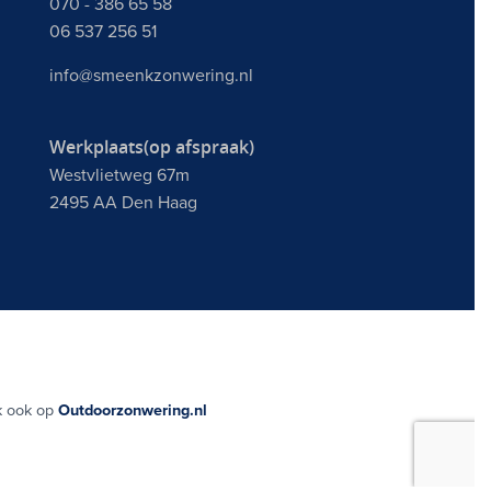
070 - 386 65 58
06 537 256 51
info@smeenkzonwering.nl
Werkplaats(op afspraak)
Westvlietweg 67m
2495 AA Den Haag
 ook op
Outdoorzonwering.nl