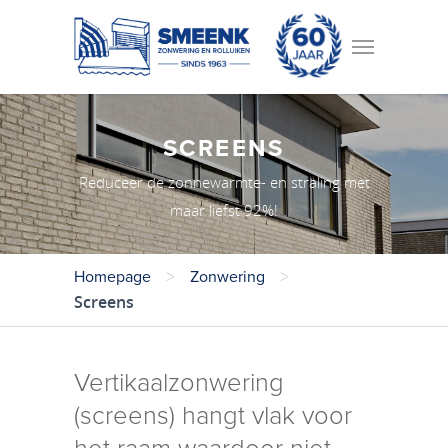
SCREENS
Reduceer de zonnewarmte- en straling met
maar liefst 92%!
>
>
Homepage
Zonwering
Screens
Vertikaalzonwering
(screens) hangt vlak voor