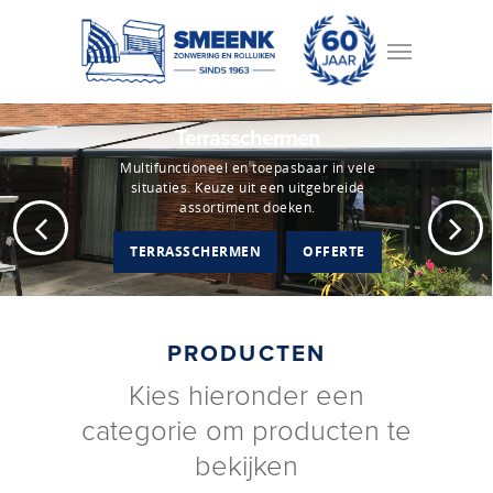
Terrasschermen
Multifunctioneel en toepasbaar in vele
situaties. Keuze uit een uitgebreide
assortiment doeken.
TERRASSCHERMEN
OFFERTE
PRODUCTEN
Kies hieronder een
categorie om producten te
bekijken