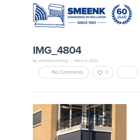
IMG_4804
By
smeenkzonwering
March 3, 2020
No Comments
0