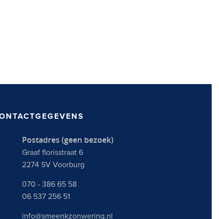
ONTACTGEGEVENS
Postadres (geen bezoek)
Graaf florisstraat 6
2274 SV Voorburg
070 - 386 65 58
06 537 256 51
info@smeenkzonwering.nl