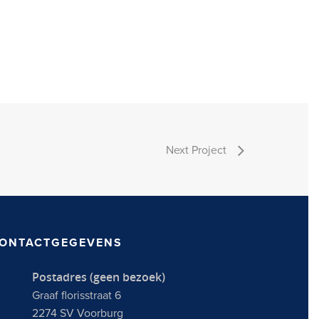
Next Project
ONTACTGEGEVENS
Postadres (geen bezoek)
Graaf florisstraat 6
2274 SV Voorburg