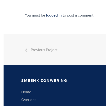
You must be
logged in
to post a comment.
Previous Project
SMEENK ZONWERING
Home
Over ons