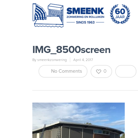
IMG_8500screen
By
smeenkzonwering
April 4, 2017
No Comments
0