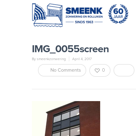
IMG_0055screen
By
smeenkzonwering
April 4, 2017
No Comments
0