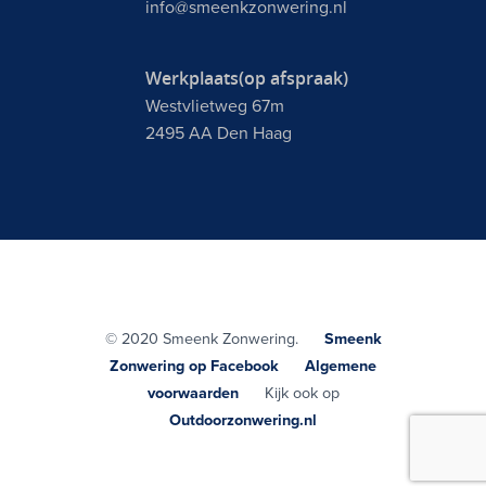
info@smeenkzonwering.nl
Werkplaats(op afspraak)
Westvlietweg 67m
2495 AA Den Haag
© 2020 Smeenk Zonwering.
Smeenk
Zonwering op Facebook
Algemene
voorwaarden
Kijk ook op
Outdoorzonwering.nl