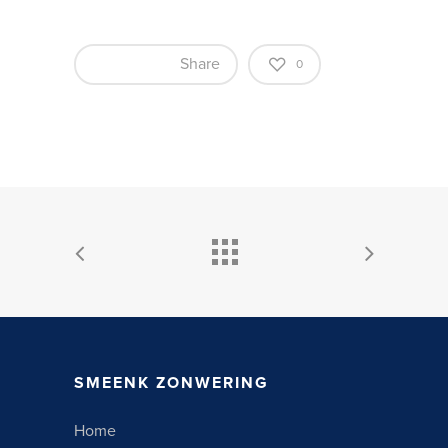
Share
0
SMEENK ZONWERING
Home