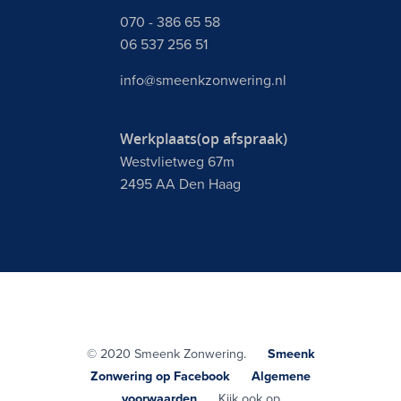
070 - 386 65 58
06 537 256 51
info@smeenkzonwering.nl
Werkplaats(op afspraak)
Westvlietweg 67m
2495 AA Den Haag
© 2020 Smeenk Zonwering.
Smeenk
Zonwering op Facebook
Algemene
voorwaarden
Kijk ook op